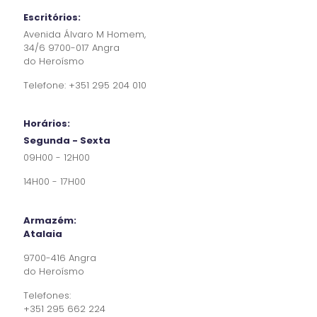
Escritórios:
Avenida Álvaro M Homem,
34/6 9700-017 Angra
do Heroísmo
Telefone:
+351 295 204 010
Horários:
Segunda - Sexta
09H00 - 12H00
14H00 - 17H00
Armazém:
Atalaia
9700-416 Angra
do Heroísmo
Telefones:
+351 295 662 224